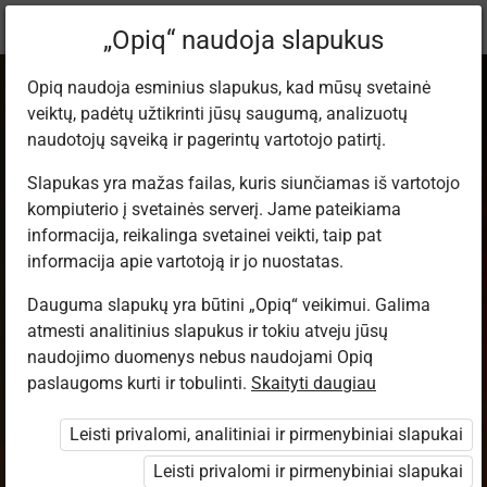
Dabartinė
Mokymosi rinkinys
„Opiq“ naudoja slapukus
vieta:
Istorija 8
Opiq naudoja esminius slapukus, kad mūsų svetainė
veiktų, padėtų užtikrinti jūsų saugumą, analizuotų
naudotojų sąveiką ir pagerintų vartotojo patirtį.
Slapukas yra mažas failas, kuris siunčiamas iš vartotojo
kompiuterio į svetainės serverį. Jame pateikiama
Istorija. 8 kl., I–II
informacija, reikalinga svetainei veikti, taip pat
informacija apie vartotoją ir jo nuostatas.
dalys
Dauguma slapukų yra būtini „Opiq“ veikimui. Galima
atmesti analitinius slapukus ir tokiu atveju jūsų
naudojimo duomenys nebus naudojami Opiq
Autoriai
paslaugoms kurti ir tobulinti.
Skaityti daugiau
Mindaugas Nefas, Vytautas
Volungevičius
Leisti privalomi, analitiniai ir pirmenybiniai slapukai
Leidėjas
Baltos lankos Klett
Leisti privalomi ir pirmenybiniai slapukai