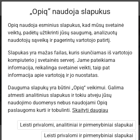
Dabartinė
Informacija apie paketą
„Opiq“ naudoja slapukus
vieta:
Opiq naudoja esminius slapukus, kad mūsų svetainė
veiktų, padėtų užtikrinti jūsų saugumą, analizuotų
naudotojų sąveiką ir pagerintų vartotojo patirtį.
Slapukas yra mažas failas, kuris siunčiamas iš vartotojo
kompiuterio į svetainės serverį. Jame pateikiama
„Opiq“ mokinių
informacija, reikalinga svetainei veikti, taip pat
informacija apie vartotoją ir jo nuostatas.
paketas 2026/2027
Dauguma slapukų yra būtini „Opiq“ veikimui. Galima
atmesti analitinius slapukus ir tokiu atveju jūsų
m.
naudojimo duomenys nebus naudojami Opiq
paslaugoms kurti ir tobulinti.
Skaityti daugiau
Leisti privalomi, analitiniai ir pirmenybiniai slapukai
Kam skirtas paketas?
Leisti privalomi ir pirmenybiniai slapukai