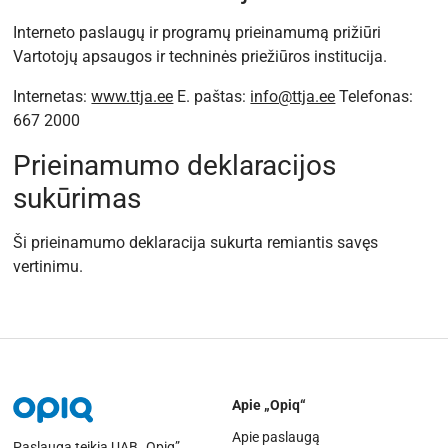
Interneto paslaugų ir programų prieinamumą prižiūri
Vartotojų apsaugos ir techninės priežiūros institucija.
Internetas:
www.ttja.ee
E. paštas:
info@ttja.ee
Telefonas:
667 2000
Prieinamumo deklaracijos
sukūrimas
Ši prieinamumo deklaracija sukurta remiantis savęs
vertinimu.
Apie „Opiq“
Apie paslaugą
Paslaugą teikia UAB „Opiq”