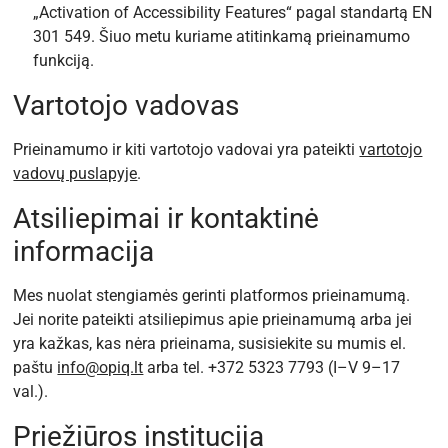
„Activation of Accessibility Features“ pagal standartą EN
301 549. Šiuo metu kuriame atitinkamą prieinamumo
funkciją.
Vartotojo vadovas
Prieinamumo ir kiti vartotojo vadovai yra pateikti
vartotojo
vadovų puslapyje
.
Atsiliepimai ir kontaktinė
informacija
Mes nuolat stengiamės gerinti platformos prieinamumą.
Jei norite pateikti atsiliepimus apie prieinamumą arba jei
yra kažkas, kas nėra prieinama, susisiekite su mumis el.
paštu
info@opiq.lt
arba tel.
+372 5323 7793
(I–V 9–17
val.).
Priežiūros institucija