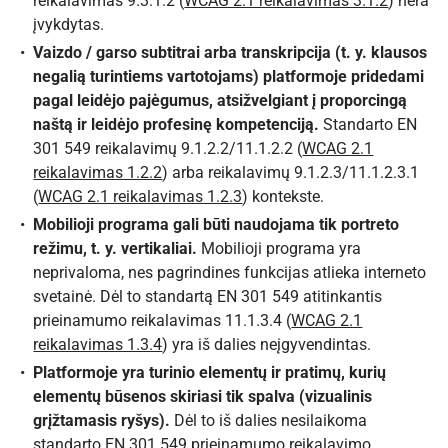
reikalavimas 9.3.1.2 (
WCAG 2.1 reikalavimas 3.1.2
) nėra
įvykdytas.
Vaizdo / garso subtitrai arba transkripcija (t. y. klausos
negalią turintiems vartotojams) platformoje pridedami
pagal leidėjo pajėgumus, atsižvelgiant į proporcingą
naštą ir leidėjo profesinę kompetenciją.
Standarto EN
301 549 reikalavimų 9.1.2.2/11.1.2.2 (
WCAG 2.1
reikalavimas 1.2.2
) arba reikalavimų 9.1.2.3/11.1.2.3.1
(
WCAG 2.1 reikalavimas 1.2.3
) kontekste.
Mobilioji programa gali būti naudojama tik portreto
režimu, t. y. vertikaliai.
Mobilioji programa yra
neprivaloma, nes pagrindines funkcijas atlieka interneto
svetainė. Dėl to standartą EN 301 549 atitinkantis
prieinamumo reikalavimas 11.1.3.4 (
WCAG 2.1
reikalavimas 1.3.4
) yra iš dalies neįgyvendintas.
Platformoje yra turinio elementų ir pratimų, kurių
elementų būsenos skiriasi tik spalva (vizualinis
grįžtamasis ryšys).
Dėl to iš dalies nesilaikoma
standarto EN 301 549 prieinamumo reikalavimo