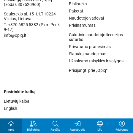
Biblioteka
(kodas 307520960)
Paketai
Saulėtekio al. 15-1, LT-10224
Naudotojo vadovai
Vilnius, Lietuva
T. +370 6825 5382 (Pirm-Penk.
Prieinamumas
9-17)
Galutinio naudotojo licencijos
info@opiq.lt
sutartis
Privatumo pranešimas
Slapukų naudojimas
Užsakymo taisyklės ir sąlygos
Prisijungti prie „Opiq“
Pasirinkite kalbą
Lietuvių kalba
English
Apie
Biblioteka
Paieška
Registruotis
LTU
Prisijungti