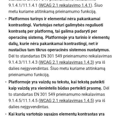
9.1.4.1/11.1.4.1 (
WCAG 2.1 reikalavimo 1.4.1
). Šiuo
metu kuriame atitinkamą prieinamumo funkciją.
Platformos turinys ir elementai nėra pakankamai
kontrastingi. Vartotojas neturi galimybės reguliuoti
kontrastą per platformą, tai galima padaryti per
operacinę sistemą. Platformoje yra turinio ir elementų
dalių, kurie nėra pakankamai kontrastingi, net ir
nustačius tam tikrus operacinės sistemos nustatymus.
Dėl to standartas EN 301 549 prieinamumo reikalavimas
9.1.4.3/11.1.4.3 (
WCAG 2.1 reikalavimas 1.4.3
) yra iš
dalies neįgyvendintas. Šiuo metu kuriame atitinkamą
prieinamumo funkciją.
Platformoje yra vaizdų su tekstu, kai tekstą pateikti
kaip vaizdą yra vienintelis būdas perteikti prasmę.
Dėl
to standartas EN 301 549 prieinamumo reikalavimas
9.1.4.5/11.1.4.5 (
WCAG 2.1 reikalavimas 1.4.5
) yra iš
dalies neįgyvendintas.
Kai kurių vartotojo sąsajos elementų kontrastas yra