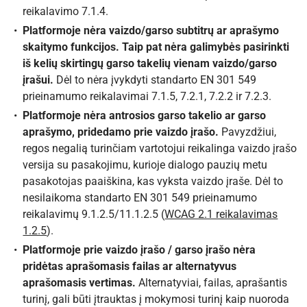
reikalavimo 7.1.4.
Platformoje nėra vaizdo/garso subtitrų ar aprašymo
skaitymo funkcijos. Taip pat nėra galimybės pasirinkti
iš kelių skirtingų garso takelių vienam vaizdo/garso
įrašui.
Dėl to nėra įvykdyti standarto EN 301 549
prieinamumo reikalavimai 7.1.5, 7.2.1, 7.2.2 ir 7.2.3.
Platformoje nėra antrosios garso takelio ar garso
aprašymo, pridedamo prie vaizdo įrašo.
Pavyzdžiui,
regos negalią turinčiam vartotojui reikalinga vaizdo įrašo
versija su pasakojimu, kurioje dialogo pauzių metu
pasakotojas paaiškina, kas vyksta vaizdo įraše. Dėl to
nesilaikoma standarto EN 301 549 prieinamumo
reikalavimų 9.1.2.5/11.1.2.5 (
WCAG 2.1 reikalavimas
1.2.5
).
Platformoje prie vaizdo įrašo / garso įrašo nėra
pridėtas aprašomasis failas ar alternatyvus
aprašomasis vertimas.
Alternatyviai, failas, aprašantis
turinį, gali būti įtrauktas į mokymosi turinį kaip nuoroda