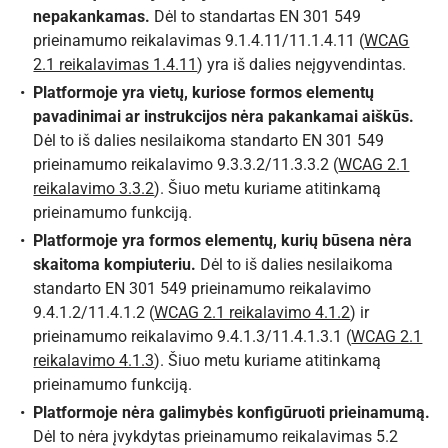
nepakankamas.
Dėl to standartas EN 301 549
prieinamumo reikalavimas 9.1.4.11/11.1.4.11 (
WCAG
2.1 reikalavimas 1.4.11
) yra iš dalies neįgyvendintas.
Platformoje yra vietų, kuriose formos elementų
pavadinimai ar instrukcijos nėra pakankamai aiškūs.
Dėl to iš dalies nesilaikoma standarto EN 301 549
prieinamumo reikalavimo 9.3.3.2/11.3.3.2 (
WCAG 2.1
reikalavimo 3.3.2
). Šiuo metu kuriame atitinkamą
prieinamumo funkciją.
Platformoje yra formos elementų, kurių būsena nėra
skaitoma kompiuteriu.
Dėl to iš dalies nesilaikoma
standarto EN 301 549 prieinamumo reikalavimo
9.4.1.2/11.4.1.2 (
WCAG 2.1 reikalavimo 4.1.2
) ir
prieinamumo reikalavimo 9.4.1.3/11.4.1.3.1 (
WCAG 2.1
reikalavimo 4.1.3
). Šiuo metu kuriame atitinkamą
prieinamumo funkciją.
Platformoje nėra galimybės konfigūruoti prieinamumą.
Dėl to nėra įvykdytas prieinamumo reikalavimas 5.2