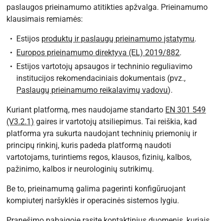
paslaugos prieinamumo atitikties apžvalga. Prieinamumo
klausimais remiamės:
Estijos
produktų ir paslaugų prieinamumo įstatymu
.
Europos prieinamumo direktyva (EL) 2019/882
.
Estijos vartotojų apsaugos ir techninio reguliavimo
institucijos rekomendaciniais dokumentais (pvz.,
Paslaugų prieinamumo reikalavimų vadovu
).
Kuriant platformą, mes naudojame standarto
EN 301 549
(V3.2.1)
gaires ir vartotojų atsiliepimus. Tai reiškia, kad
platforma yra sukurta naudojant techninių priemonių ir
principų rinkinį, kuris padeda platformą naudoti
vartotojams, turintiems regos, klausos, fizinių, kalbos,
pažinimo, kalbos ir neurologinių sutrikimų.
Be to, prieinamumą galima pagerinti konfigūruojant
kompiuterį naršyklės ir operacinės sistemos lygiu.
Pranešimo pabaigoje rasite kontaktinius duomenis, kuriais