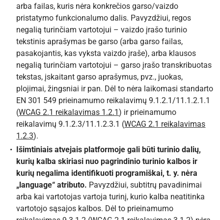
arba failas, kuris nėra konkrečios garso/vaizdo
pristatymo funkcionalumo dalis. Pavyzdžiui, regos
negalią turinčiam vartotojui – vaizdo įrašo turinio
tekstinis aprašymas be garso (arba garso failas,
pasakojantis, kas vyksta vaizdo įraše), arba klausos
negalią turinčiam vartotojui – garso įrašo transkribuotas
tekstas, įskaitant garso aprašymus, pvz., juokas,
plojimai, žingsniai ir pan. Dėl to nėra laikomasi standarto
EN 301 549 prieinamumo reikalavimų 9.1.2.1/11.1.2.1.1
(
WCAG 2.1 reikalavimas 1.2.1
) ir prieinamumo
reikalavimų 9.1.2.3/11.1.2.3.1 (
WCAG 2.1 reikalavimas
1.2.3
).
Išimtiniais atvejais platformoje gali būti turinio dalių,
kurių kalba skiriasi nuo pagrindinio turinio kalbos ir
kurių negalima identifikuoti programiškai, t. y. nėra
„language“ atributo.
Pavyzdžiui, subtitrų pavadinimai
arba kai vartotojas vartoja turinį, kurio kalba neatitinka
vartotojo sąsajos kalbos. Dėl to prieinamumo