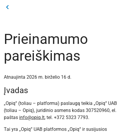
Prieinamumo
pareiškimas
Atnaujinta 2026 m. birželio 16 d.
Įvadas
„Opiq“ (toliau – platforma) paslaugą teikia „Opiq“ UAB
(toliau – Opiq), juridinio asmens kodas 307520960, el.
paštas
info@opiq.lt
, tel. +372 5323 7793.
Tai yra „Opiq“ UAB platformos „Opiq“ ir susijusios