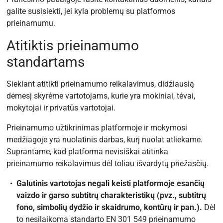
galite susisiekti, jei kyla problemų su platformos
prieinamumu.
Atitiktis prieinamumo
standartams
Siekiant atitikti prieinamumo reikalavimus, didžiausią
dėmesį skyrėme vartotojams, kurie yra mokiniai, tėvai,
mokytojai ir privatūs vartotojai.
Prieinamumo užtikrinimas platformoje ir mokymosi
medžiagoje yra nuolatinis darbas, kurį nuolat atliekame.
Suprantame, kad platforma nevisiškai atitinka
prieinamumo reikalavimus dėl toliau išvardytų priežasčių.
Galutinis vartotojas negali keisti platformoje esančių
vaizdo ir garso subtitrų charakteristikų (pvz., subtitrų
fono, simbolių dydžio ir skaidrumo, kontūrų ir pan.).
Dėl
to nesilaikoma standarto EN 301 549 prieinamumo