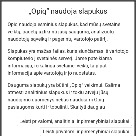
„Opiq“ naudoja slapukus
Opiq naudoja esminius slapukus, kad mūsų svetainė
veiktų, padėtų užtikrinti jūsų saugumą, analizuotų
Apie „Opiq“
naudotojų sąveiką ir pagerintų vartotojo patirtį.
Slapukas yra mažas failas, kuris siunčiamas iš vartotojo
kompiuterio į svetainės serverį. Jame pateikiama
Apie paslaugą
informacija, reikalinga svetainei veikti, taip pat
informacija apie vartotoją ir jo nuostatas.
Paketai
Dauguma slapukų yra būtini „Opiq“ veikimui. Galima
Galutinio naudotojo licencijos sutartis
atmesti analitinius slapukus ir tokiu atveju jūsų
Privatumo pranešimas
naudojimo duomenys nebus naudojami Opiq
paslaugoms kurti ir tobulinti.
Skaityti daugiau
Slapukų naudojimas
Užsakymo taisyklės ir sąlygos
Leisti privalomi, analitiniai ir pirmenybiniai slapukai
Naudotojo vadovai
Leisti privalomi ir pirmenybiniai slapukai