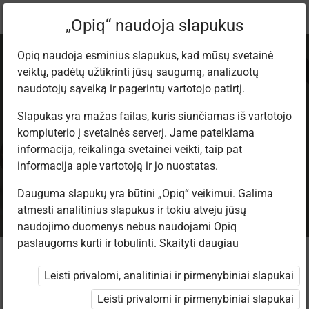
Dabartinė
Informacija apie paketą
„Opiq“ naudoja slapukus
vieta:
Opiq naudoja esminius slapukus, kad mūsų svetainė
veiktų, padėtų užtikrinti jūsų saugumą, analizuotų
naudotojų sąveiką ir pagerintų vartotojo patirtį.
Slapukas yra mažas failas, kuris siunčiamas iš vartotojo
kompiuterio į svetainės serverį. Jame pateikiama
Privatus vartotojo
informacija, reikalinga svetainei veikti, taip pat
informacija apie vartotoją ir jo nuostatas.
paketas 2026/2027
Dauguma slapukų yra būtini „Opiq“ veikimui. Galima
atmesti analitinius slapukus ir tokiu atveju jūsų
naudojimo duomenys nebus naudojami Opiq
paslaugoms kurti ir tobulinti.
Skaityti daugiau
Kam skirtas paketas?
Leisti privalomi, analitiniai ir pirmenybiniai slapukai
Šis paketas skirtas tiems, kurie nesimoko bendrojo lavinimo
Leisti privalomi ir pirmenybiniai slapukai