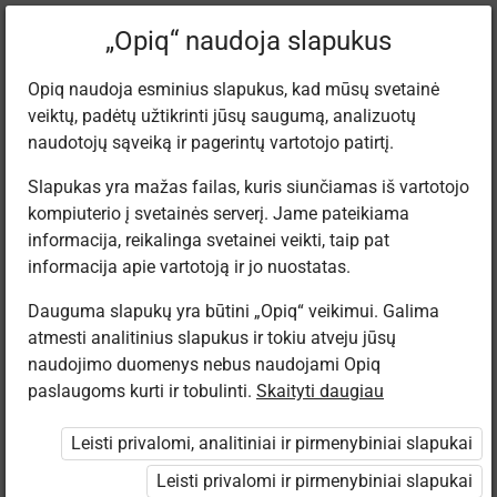
Dabartinė
Tema 3.17
„Opiq“ naudoja slapukus
vieta:
Lietuvių kalba 12
Opiq naudoja esminius slapukus, kad mūsų svetainė
veiktų, padėtų užtikrinti jūsų saugumą, analizuotų
naudotojų sąveiką ir pagerintų vartotojo patirtį.
Slapukas yra mažas failas, kuris siunčiamas iš vartotojo
kompiuterio į svetainės serverį. Jame pateikiama
Įsivertinimas
informacija, reikalinga svetainei veikti, taip pat
informacija apie vartotoją ir jo nuostatas.
Dauguma slapukų yra būtini „Opiq“ veikimui. Galima
Prieiga apribota
atmesti analitinius slapukus ir tokiu atveju jūsų
naudojimo duomenys nebus naudojami Opiq
Prieiga prie mokymosi medžiagos ribojama. Jūs
paslaugoms kurti ir tobulinti.
Skaityti daugiau
nesate prisijungęs prie „Opiq“.
Leisti privalomi, analitiniai ir pirmenybiniai slapukai
Norint naudoti rinkinį, reikalinga galiojanti paketo
Leisti privalomi ir pirmenybiniai slapukai
„„Baltos lankos Klett“ klientams: skaitmeninis turinys