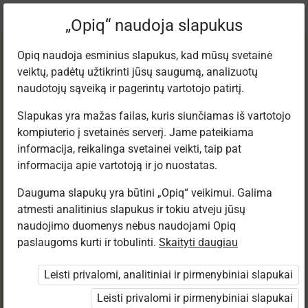
Dabartinė
Tema 4.3
„Opiq“ naudoja slapukus
vieta:
Lietuvių kalba 12
Opiq naudoja esminius slapukus, kad mūsų svetainė
veiktų, padėtų užtikrinti jūsų saugumą, analizuotų
naudotojų sąveiką ir pagerintų vartotojo patirtį.
Slapukas yra mažas failas, kuris siunčiamas iš vartotojo
kompiuterio į svetainės serverį. Jame pateikiama
BRANDOS DARBO
informacija, reikalinga svetainei veikti, taip pat
informacija apie vartotoją ir jo nuostatas.
APRAŠAS
Dauguma slapukų yra būtini „Opiq“ veikimui. Galima
atmesti analitinius slapukus ir tokiu atveju jūsų
naudojimo duomenys nebus naudojami Opiq
paslaugoms kurti ir tobulinti.
Skaityti daugiau
Prieiga apribota
Leisti privalomi, analitiniai ir pirmenybiniai slapukai
Prieiga prie mokymosi medžiagos ribojama. Jūs
nesate prisijungęs prie „Opiq“.
Leisti privalomi ir pirmenybiniai slapukai