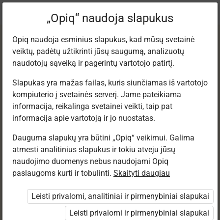
Dabartinė
Tema 3.10
„Opiq“ naudoja slapukus
vieta:
Lietuvių kalba 12
Opiq naudoja esminius slapukus, kad mūsų svetainė
veiktų, padėtų užtikrinti jūsų saugumą, analizuotų
naudotojų sąveiką ir pagerintų vartotojo patirtį.
Slapukas yra mažas failas, kuris siunčiamas iš vartotojo
kompiuterio į svetainės serverį. Jame pateikiama
CITAVIMAS IR
informacija, reikalinga svetainei veikti, taip pat
informacija apie vartotoją ir jo nuostatas.
PERFRAZAVI­MAS
Dauguma slapukų yra būtini „Opiq“ veikimui. Galima
atmesti analitinius slapukus ir tokiu atveju jūsų
TEKSTE
naudojimo duomenys nebus naudojami Opiq
paslaugoms kurti ir tobulinti.
Skaityti daugiau
Leisti privalomi, analitiniai ir pirmenybiniai slapukai
Prieiga apribota
Leisti privalomi ir pirmenybiniai slapukai