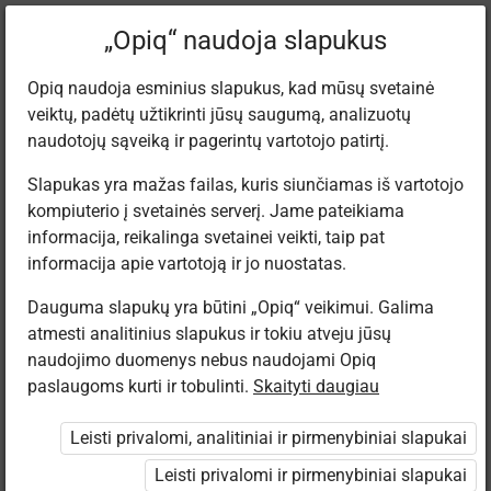
Dabartinė
Tema 1.13
„Opiq“ naudoja slapukus
vieta:
Lietuvių kalba 12
Opiq naudoja esminius slapukus, kad mūsų svetainė
veiktų, padėtų užtikrinti jūsų saugumą, analizuotų
naudotojų sąveiką ir pagerintų vartotojo patirtį.
Slapukas yra mažas failas, kuris siunčiamas iš vartotojo
kompiuterio į svetainės serverį. Jame pateikiama
Aiškinamųjų
informacija, reikalinga svetainei veikti, taip pat
informacija apie vartotoją ir jo nuostatas.
sakinio dalių
Dauguma slapukų yra būtini „Opiq“ veikimui. Galima
atmesti analitinius slapukus ir tokiu atveju jūsų
skyryba
naudojimo duomenys nebus naudojami Opiq
paslaugoms kurti ir tobulinti.
Skaityti daugiau
Leisti privalomi, analitiniai ir pirmenybiniai slapukai
Prieiga apribota
Leisti privalomi ir pirmenybiniai slapukai