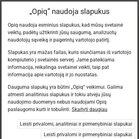
Dabartinė
Tema 1.11
„Opiq“ naudoja slapukus
vieta:
Lietuvių kalba 12
Opiq naudoja esminius slapukus, kad mūsų svetainė
veiktų, padėtų užtikrinti jūsų saugumą, analizuotų
naudotojų sąveiką ir pagerintų vartotojo patirtį.
Slapukas yra mažas failas, kuris siunčiamas iš vartotojo
kompiuterio į svetainės serverį. Jame pateikiama
VIENTISINIO
informacija, reikalinga svetainei veikti, taip pat
informacija apie vartotoją ir jo nuostatas.
SAKINIO SKYRYBA
Dauguma slapukų yra būtini „Opiq“ veikimui. Galima
atmesti analitinius slapukus ir tokiu atveju jūsų
naudojimo duomenys nebus naudojami Opiq
paslaugoms kurti ir tobulinti.
Skaityti daugiau
Prieiga apribota
Leisti privalomi, analitiniai ir pirmenybiniai slapukai
Prieiga prie mokymosi medžiagos ribojama. Jūs
nesate prisijungęs prie „Opiq“.
Leisti privalomi ir pirmenybiniai slapukai