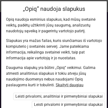
Dabartinė
Tema 10.4
„Opiq“ naudoja slapukus
vieta:
Fizika. 9 kl.
Opiq naudoja esminius slapukus, kad mūsų svetainė
veiktų, padėtų užtikrinti jūsų saugumą, analizuotų
naudotojų sąveiką ir pagerintų vartotojo patirtį.
Slapukas yra mažas failas, kuris siunčiamas iš vartotojo
kompiuterio į svetainės serverį. Jame pateikiama
Veiksmai su jėgų
informacija, reikalinga svetainei veikti, taip pat
informacija apie vartotoją ir jo nuostatas.
vektoriais
Dauguma slapukų yra būtini „Opiq“ veikimui. Galima
atmesti analitinius slapukus ir tokiu atveju jūsų
naudojimo duomenys nebus naudojami Opiq
paslaugoms kurti ir tobulinti.
Skaityti daugiau
Prieiga apribota
Leisti privalomi, analitiniai ir pirmenybiniai slapukai
Prieiga prie mokymosi medžiagos ribojama. Jūs nesate
prisijungęs prie „Opiq“.
Leisti privalomi ir pirmenybiniai slapukai