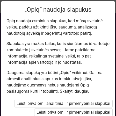
Dabartinė
Tema 10.3
„Opiq“ naudoja slapukus
vieta:
Fizika. 9 kl.
Opiq naudoja esminius slapukus, kad mūsų svetainė
veiktų, padėtų užtikrinti jūsų saugumą, analizuotų
naudotojų sąveiką ir pagerintų vartotojo patirtį.
Slapukas yra mažas failas, kuris siunčiamas iš vartotojo
kompiuterio į svetainės serverį. Jame pateikiama
Jėga. Jėgos
informacija, reikalinga svetainei veikti, taip pat
informacija apie vartotoją ir jo nuostatas.
matavimas
Dauguma slapukų yra būtini „Opiq“ veikimui. Galima
atmesti analitinius slapukus ir tokiu atveju jūsų
naudojimo duomenys nebus naudojami Opiq
paslaugoms kurti ir tobulinti.
Skaityti daugiau
Prieiga apribota
Leisti privalomi, analitiniai ir pirmenybiniai slapukai
Prieiga prie mokymosi medžiagos ribojama. Jūs nesate
prisijungęs prie „Opiq“.
Leisti privalomi ir pirmenybiniai slapukai