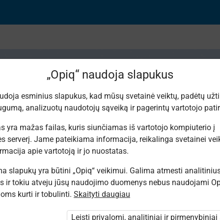
„Opiq“ naudoja slapukus
udoja esminius slapukus, kad mūsų svetainė veiktų, padėtų užtik
gumą, analizuotų naudotojų sąveiką ir pagerintų vartotojo patirt
nis. „Žemaitijos plan
s yra mažas failas, kuris siunčiamas iš vartotojo kompiuterio į
s serverį. Jame pateikiama informacija, reikalinga svetainei veikt
rmacija apie vartotoją ir jo nuostatas.
 slapukų yra būtini „Opiq“ veikimui. Galima atmesti analitiniu
s ir tokiu atveju jūsų naudojimo duomenys nebus naudojami Op
ms kurti ir tobulinti.
Skaityti daugiau
Leisti privalomi, analitiniai ir pirmenybiniai