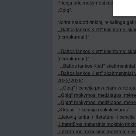
Prieiga prie mokymosi medžiagos rib
„Opiq“.
Norint naudoti rinkinį, reikalinga gal
„„Baltos lankos Klett“ klientams: sk
(nemokamai!)”
,
„„Baltos lankos Klett“ klientams: sk
(nemokamai!)”
,
„„Baltos lankos Klett“ skaitmeninia
„„Baltos lankos Klett“ skaitmeniniai 
2025/2026”
,
„„Opiq“ licencija privačiam vartoto
„„Opiq“ mokymosi medžiagos: mėnes
„„Opiq“ mokymosi medžiagos: mėnes
„8 klasei - licencija moksleiviams”
,
„Lietuvių kalba ir literatūra - licenc
„Literatūros mėnesinis mokinio rinkin
„Literatūros mėnesinis mokytojo rinki