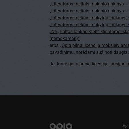
„Literatūros metinis mokinio rinkinys – 
„Literatūros metinis mokinio rinkinys – 
„Literatūros metinis mokytojo rinkinys –
„Literatūros metinis mokytojo rinkinys –
„Ne „Baltos lankos Klett“ klientams: s
(nemokamai!)”
arba
„Opiq pilna licencija moksleiviam
pavadinimu, norėdami sužinoti daugiau a
Jei turite galiojančią licenciją,
prisijunk
Api