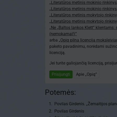
„Literatūros metinis mokinio rinkinys
„Literatūros metinis mokinio rinkinys
„Literatūros metinis mokytojo rinkiny
„Literatūros metinis mokytojo rinkiny
„Ne „Baltos lankos Klett“ klientams:
(nemokamai!)”
arba
„Opiq pilna licencija moksleivi
paketo pavadinimu, norėdami sužinot
licenciją.
Jei turite galiojančią licenciją, prisi
Prisijungti
Apie „Opiq“
Potemės:
Povilas Girdenis. „Žemaitijos plane
Povilas Girdenis