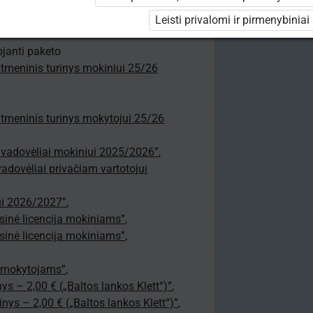
ojama. Jūs nesate prisijungęs prie
Leisti privalomi ir pirmenybiniai
iojanti paketo
aitmeninis turinys mokiniui 25/26
aitmeninis turinys mokytojui 25/26
i vadovėliai mokiniui 2025/2026”
,
vadovėliai privačiam vartotojui
jui 2026/2027”
,
inė licencija mokiniams”
,
inė licencija mokiniams”
,
ija mokytojams”
,
ys – 2,00 € („Baltos lankos Klett“)”
,
nys – 2,00 € („Baltos lankos Klett“)”
,