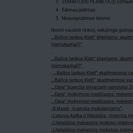
ŽEMAITIJOS PLANETA (I) (
ištrau
Ėdimas-
jėdimas
Nesusipratimas teisme
Norint naudoti rinkinį, reikalinga galioj
„„Baltos lankos Klett“ klientams: skait
(nemokamai!)”
,
„„Baltos lankos Klett“ klientams: skait
(nemokamai!)”
,
„„Baltos lankos Klett“ skaitmeniniai 
„„Baltos lankos Klett“ skaitmeniniai va
„„Opiq“ licencija privačiam vartotojui
„„Opiq“ mokymosi medžiagos: mėnesin
„„Opiq“ mokymosi medžiagos: mėnesin
„8 klasei - licencija moksleiviams”
,
„Lietuvių kalba ir literatūra - licencija
„Literatūros mėnesinis mokinio rinkinys
„Literatūros mėnesinis mokytojo rinkiny