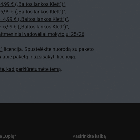
4,99 € („Baltos lankos Klett“)”
,
6,99 € („Baltos lankos Klett“)”
,
 4,99 € („Baltos lankos Klett“)”
,
 6,99 € („Baltos lankos Klett“)”
,
kaitmeniniai vadovėliai mokytojui 25/26
s”
licencija. Spustelėkite nuorodą su paketo
pie paketą ir užsisakyti licenciją.
ite, kad peržiūrėtumėte temą
.
e „Opiq“
Pasirinkite kalbą