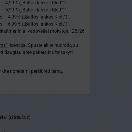
 – 4,99 € („Baltos lankos Klett“)”
,
 – 6,99 € („Baltos lankos Klett“)”
,
s – 4,99 € („Baltos lankos Klett“)”
,
s – 6,99 € („Baltos lankos Klett“)”
,
 skaitmeniniai vadovėliai mokytojui 25/26
ams”
licencija. Spustelėkite nuorodą su
i daugiau apie paketą ir užsisakyti
junkite norėdami peržiūrėti temą.
ta“ (
ištraukos
)