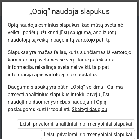
Dabartinė
Tema 1.13
„Opiq“ naudoja slapukus
vieta:
Literatūra 8
Opiq naudoja esminius slapukus, kad mūsų svetainė
veiktų, padėtų užtikrinti jūsų saugumą, analizuotų
naudotojų sąveiką ir pagerintų vartotojo patirtį.
Slapukas yra mažas failas, kuris siunčiamas iš vartotojo
kompiuterio į svetainės serverį. Jame pateikiama
Mantas
informacija, reikalinga svetainei veikti, taip pat
informacija apie vartotoją ir jo nuostatas.
Balakauskas.
Dauguma slapukų yra būtini „Opiq“ veikimui. Galima
atmesti analitinius slapukus ir tokiu atveju jūsų
„apmokymai“
naudojimo duomenys nebus naudojami Opiq
paslaugoms kurti ir tobulinti.
Skaityti daugiau
Leisti privalomi, analitiniai ir pirmenybiniai slapukai
Prieiga apribota
Leisti privalomi ir pirmenybiniai slapukai