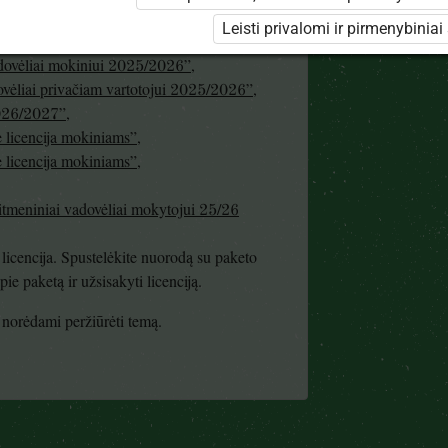
meninis turinys mokiniui 25/26 (nemokamai!)”
,
Leisti privalomi ir pirmenybiniai
meninis turinys mokytojui 25/26 (nemokamai!)”
adovėliai mokiniui 2025/2026”
,
dovėliai privačiam vartotojui 2025/2026”
,
2026/2027”
,
licencija mokiniams”
,
licencija mokiniams”
,
itmeniniai vadovėliai mokytojui 25/26
licencija. Spustelėkite nuorodą su paketo
e paketą ir užsisakyti licenciją.
te norėdami peržiūrėti temą.