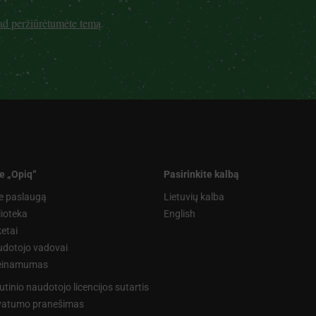
kad peržiūrėtumėte temą
.
e „Opiq“
Pasirinkite kalbą
e paslaugą
Lietuvių kalba
lioteka
English
etai
dotojo vadovai
ieinamumas
utinio naudotojo licencijos sutartis
vatumo pranešimas