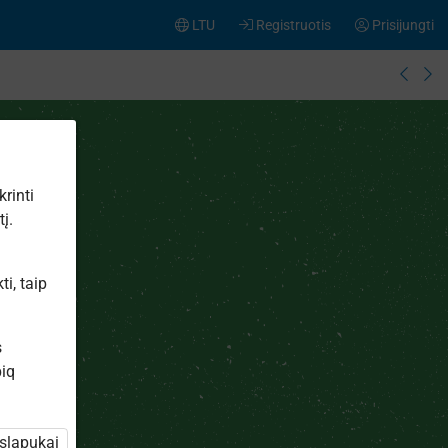
LTU
Registruotis
Prisijungti
rinti
į.
i, taip
s
iq
 slapukai