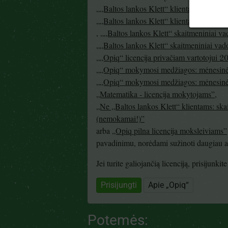
„„Baltos lankos Klett“ klientams: skait
„„Baltos lankos Klett“ klientams: skait
,
„„Baltos lankos Klett“ skaitmeniniai v
„„Baltos lankos Klett“ skaitmeniniai va
„„Opiq“ licencija privačiam vartotojui 
„„Opiq“ mokymosi medžiagos: mėnesinė 
„„Opiq“ mokymosi medžiagos: mėnesinė 
„Matematika - licencija mokytojams”
,
„Ne „Baltos lankos Klett“ klientams: ska
(nemokamai!)”
arba
„Opiq pilna licencija moksleiviams”
pavadinimu, norėdami sužinoti daugiau api
Jei turite galiojančią licenciją, prisijunki
Prisijungti
Apie „Opiq“
Potemės: