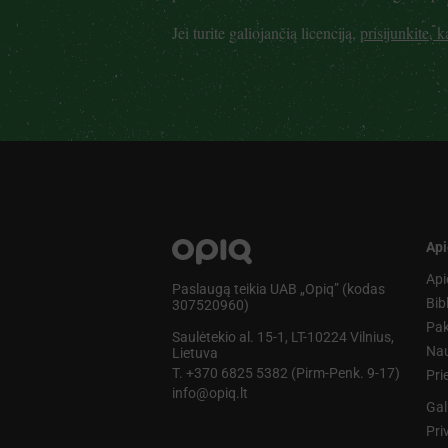
Jei turite galiojančią licenciją,
prisijunkite, 
Api
Api
Paslaugą teikia UAB „Opiq” (kodas
Bib
307520960)
Pak
Saulėtekio al. 15-1, LT-10224 Vilnius,
Nau
Lietuva
T. +370 6825 5382 (Pirm-Penk. 9-17)
Pr
info@opiq.lt
Gal
Pri