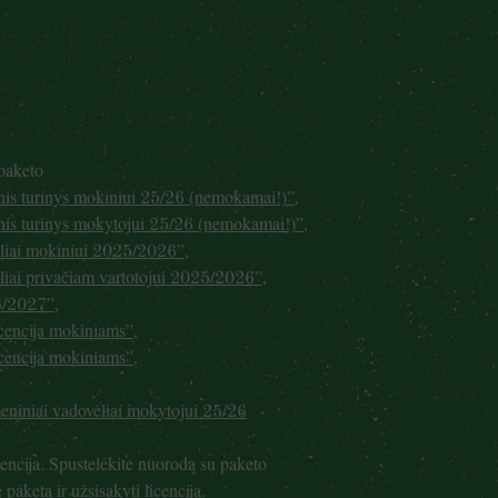
 paketo
inis turinys mokiniui 25/26 (nemokamai!)”
,
inis turinys mokytojui 25/26 (nemokamai!)”
,
vėliai mokiniui 2025/2026”
,
ėliai privačiam vartotojui 2025/2026”
,
26/2027”
,
cencija mokiniams”
,
cencija mokiniams”
,
meniniai vadovėliai mokytojui 25/26
encija. Spustelėkite nuorodą su paketo
aketą ir užsisakyti licenciją.