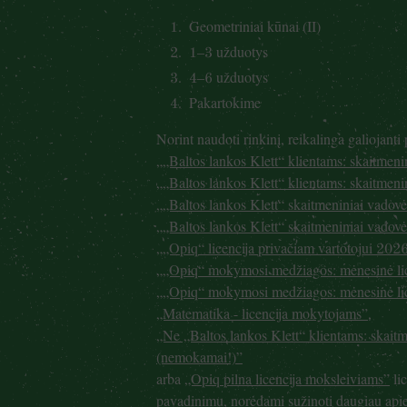
Geometriniai kūnai (II)
1–3 užduotys
4–6 užduotys
Pakartokime
Norint naudoti rinkinį, reikalinga galiojanti
„„Baltos lankos Klett“ klientams: skaitmen
„„Baltos lankos Klett“ klientams: skaitmen
„„Baltos lankos Klett“ skaitmeniniai vado
„„Baltos lankos Klett“ skaitmeniniai vadov
„„Opiq“ licencija privačiam vartotojui 20
„„Opiq“ mokymosi medžiagos: mėnesinė li
„„Opiq“ mokymosi medžiagos: mėnesinė li
„Matematika - licencija mokytojams”
,
„Ne „Baltos lankos Klett“ klientams: skait
(nemokamai!)”
arba
„Opiq pilna licencija moksleiviams”
lic
pavadinimu, norėdami sužinoti daugiau apie p