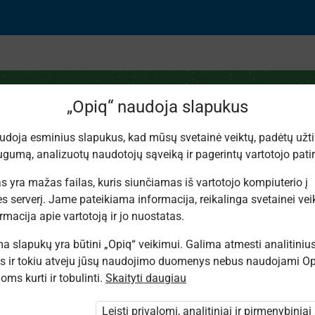
„Opiq“ naudoja slapukus
udoja esminius slapukus, kad mūsų svetainė veiktų, padėtų užtik
gumą, analizuotų naudotojų sąveiką ir pagerintų vartotojo patirt
kūnai (II)
s yra mažas failas, kuris siunčiamas iš vartotojo kompiuterio į
s serverį. Jame pateikiama informacija, reikalinga svetainei veikt
rmacija apie vartotoją ir jo nuostatas.
 slapukų yra būtini „Opiq“ veikimui. Galima atmesti analitiniu
s ir tokiu atveju jūsų naudojimo duomenys nebus naudojami Op
ms kurti ir tobulinti.
Skaityti daugiau
. Jūs nesate prisijungęs prie „Opiq“.
nti paketo
Leisti privalomi, analitiniai ir pirmenybiniai