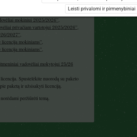
meninis turinys mokiniui 25/26 (nemokamai!)”
,
Leisti privalomi ir pirmenybiniai
meninis turinys mokytojui 25/26 (nemokamai!)”
adovėliai mokiniui 2025/2026”
,
dovėliai privačiam vartotojui 2025/2026”
,
2026/2027”
,
licencija mokiniams”
,
licencija mokiniams”
,
itmeniniai vadovėliai mokytojui 25/26
licencija. Spustelėkite nuorodą su paketo
e paketą ir užsisakyti licenciją.
te norėdami peržiūrėti temą.