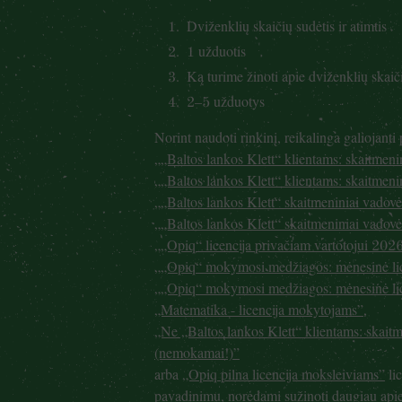
Dviženklių skaičių sudėtis ir atimtis
1 užduotis
Ką turime žinoti apie dviženklių skaiči
2–5 užduotys
Norint naudoti rinkinį, reikalinga galiojanti
„„Baltos lankos Klett“ klientams: skaitmen
„„Baltos lankos Klett“ klientams: skaitmen
„„Baltos lankos Klett“ skaitmeniniai vado
„„Baltos lankos Klett“ skaitmeniniai vadov
„„Opiq“ licencija privačiam vartotojui 20
„„Opiq“ mokymosi medžiagos: mėnesinė li
„„Opiq“ mokymosi medžiagos: mėnesinė li
„Matematika - licencija mokytojams”
,
„Ne „Baltos lankos Klett“ klientams: skait
(nemokamai!)”
arba
„Opiq pilna licencija moksleiviams”
lic
pavadinimu, norėdami sužinoti daugiau apie p