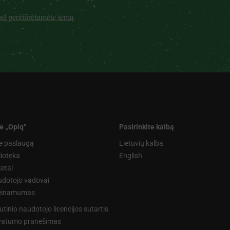
kad peržiūrėtumėte temą
.
e „Opiq“
Pasirinkite kalbą
e paslaugą
Lietuvių kalba
lioteka
English
etai
dotojo vadovai
ieinamumas
utinio naudotojo licencijos sutartis
vatumo pranešimas