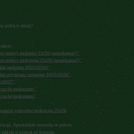
ų sudėtį ir atimtį?
 paketo
inis turinys mokiniui 25/26 (nemokamai!)”
,
inis turinys mokytojui 25/26 (nemokamai!)”
,
vėliai mokiniui 2025/2026”
,
ėliai privačiam vartotojui 2025/2026”
,
26/2027”
,
cencija mokiniams”
,
cencija mokiniams”
,
meniniai vadovėliai mokytojui 25/26
encija. Spustelėkite nuorodą su paketo
aketą ir užsisakyti licenciją.