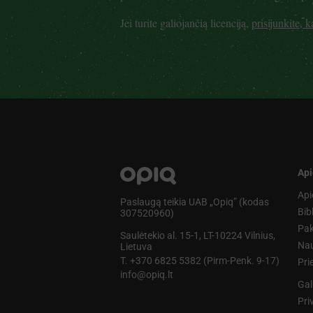
Jei turite galiojančią licenciją,
prisijunkite, 
Api
Api
Paslaugą teikia UAB „Opiq” (kodas
Bib
307520960)
Pak
Saulėtekio al. 15-1, LT-10224 Vilnius,
Nau
Lietuva
T. +370 6825 5382 (Pirm-Penk. 9-17)
Pr
info@opiq.lt
Gal
Pri