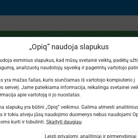
„Opiq“ naudoja slapukus
udoja esminius slapukus, kad mūsų svetainė veiktų, padėtų užtik
gumą, analizuotų naudotojų sąveiką ir pagerintų vartotojo patirt
aičių sudėtis ir atimt
s yra mažas failas, kuris siunčiamas iš vartotojo kompiuterio į
s serverį. Jame pateikiama informacija, reikalinga svetainei veikt
rmacija apie vartotoją ir jo nuostatas.
 slapukų yra būtini „Opiq“ veikimui. Galima atmesti analitiniu
s ir tokiu atveju jūsų naudojimo duomenys nebus naudojami Op
ms kurti ir tobulinti.
Skaityti daugiau
. Jūs nesate prisijungęs prie „Opiq“.
nti paketo
Leisti privalomi, analitiniai ir pirmenybiniai