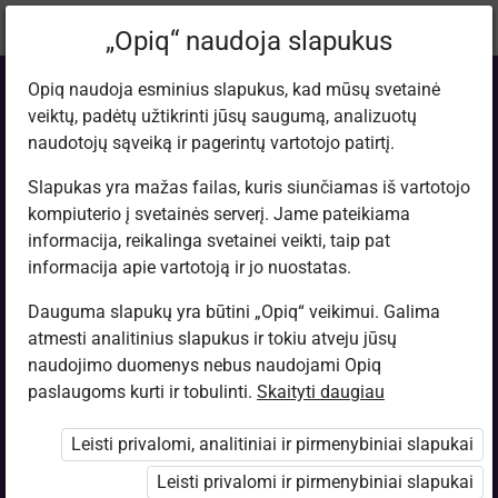
Dabartinė
Tema 13.8
„Opiq“ naudoja slapukus
vieta:
Fizika. 9 kl.
Opiq naudoja esminius slapukus, kad mūsų svetainė
veiktų, padėtų užtikrinti jūsų saugumą, analizuotų
naudotojų sąveiką ir pagerintų vartotojo patirtį.
Slapukas yra mažas failas, kuris siunčiamas iš vartotojo
kompiuterio į svetainės serverį. Jame pateikiama
Naudingumo
informacija, reikalinga svetainei veikti, taip pat
informacija apie vartotoją ir jo nuostatas.
koeficientas
Dauguma slapukų yra būtini „Opiq“ veikimui. Galima
atmesti analitinius slapukus ir tokiu atveju jūsų
naudojimo duomenys nebus naudojami Opiq
paslaugoms kurti ir tobulinti.
Skaityti daugiau
Prieiga apribota
Leisti privalomi, analitiniai ir pirmenybiniai slapukai
Prieiga prie mokymosi medžiagos ribojama. Jūs nesate
prisijungęs prie „Opiq“.
Leisti privalomi ir pirmenybiniai slapukai