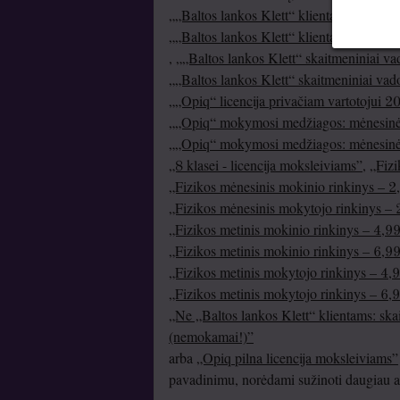
„„Baltos lankos Klett“ klientams: skait
„„Baltos lankos Klett“ klientams: skait
,
„„Baltos lankos Klett“ skaitmeniniai v
„„Baltos lankos Klett“ skaitmeniniai va
„„Opiq“ licencija privačiam vartotojui 
„„Opiq“ mokymosi medžiagos: mėnesinė 
„„Opiq“ mokymosi medžiagos: mėnesinė 
„8 klasei - licencija moksleiviams”
,
„Fizi
„Fizikos mėnesinis mokinio rinkinys – 2,
„Fizikos mėnesinis mokytojo rinkinys – 2
„Fizikos metinis mokinio rinkinys – 4,99
„Fizikos metinis mokinio rinkinys – 6,99
„Fizikos metinis mokytojo rinkinys – 4,9
„Fizikos metinis mokytojo rinkinys – 6,9
„Ne „Baltos lankos Klett“ klientams: ska
(nemokamai!)”
arba
„Opiq pilna licencija moksleiviams”
pavadinimu, norėdami sužinoti daugiau api