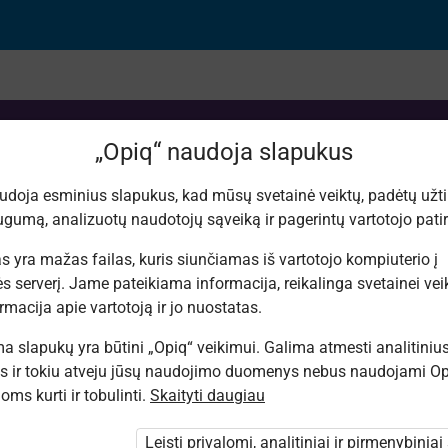
„Opiq“ naudoja slapukus
udoja esminius slapukus, kad mūsų svetainė veiktų, padėtų užtik
gumą, analizuotų naudotojų sąveiką ir pagerintų vartotojo patirt
ėgis ir jo praktinis 
s yra mažas failas, kuris siunčiamas iš vartotojo kompiuterio į
s serverį. Jame pateikiama informacija, reikalinga svetainei veikt
rmacija apie vartotoją ir jo nuostatas.
 slapukų yra būtini „Opiq“ veikimui. Galima atmesti analitiniu
s ir tokiu atveju jūsų naudojimo duomenys nebus naudojami Op
ms kurti ir tobulinti.
Skaityti daugiau
. Jūs nesate prisijungęs prie „Opiq“.
nti paketo
Leisti privalomi, analitiniai ir pirmenybiniai