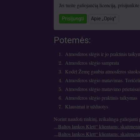
Jei turite galiojančią licenciją, prisijunki
Prisijungti
Apie „Opiq“
Potemės:
Atmosferos slėgis ir jo praktinis taiky
Atmosferos slėgio samprata
Kodėl Žemę gaubia atmosferos sluoks
Atmosferos slėgio matavimas. Toriče
Atmosferos slėgio matavimo prietaisai
Atmosferos slėgio praktinis taikymas
Klausimai ir užduotys
Norint naudoti rinkinį, reikalinga galiojanti
„„Baltos lankos Klett“ klientams: skaitmen
„„Baltos lankos Klett“ klientams: skaitmen