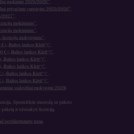
vėliai mokiniui 2025/2026”
,
ėliai privačiam vartotojui 2025/2026”
,
26/2027”
,
cencija mokiniams”
,
cencija mokiniams”
,
 - licencija mokytojams”
,
 € („Baltos lankos Klett“)”
,
0 € („Baltos lankos Klett“)”
,
(„Baltos lankos Klett“)”
,
(„Baltos lankos Klett“)”
,
 („Baltos lankos Klett“)”
,
 („Baltos lankos Klett“)”
,
meniniai vadovėliai mokytojui 25/26
encija. Spustelėkite nuorodą su paketo
aketą ir užsisakyti licenciją.
kad peržiūrėtumėte temą
.