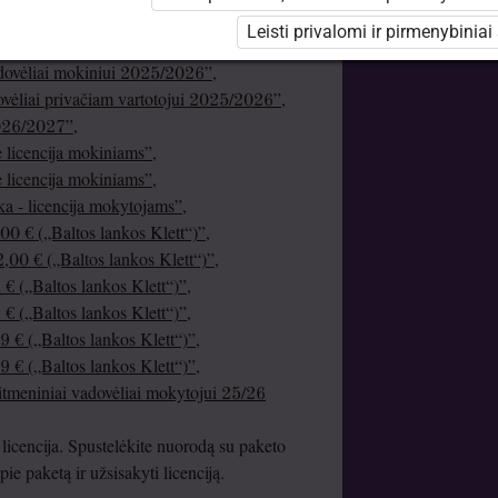
meninis turinys mokiniui 25/26 (nemokamai!)”
,
Leisti privalomi ir pirmenybiniai
meninis turinys mokytojui 25/26 (nemokamai!)”
adovėliai mokiniui 2025/2026”
,
dovėliai privačiam vartotojui 2025/2026”
,
2026/2027”
,
licencija mokiniams”
,
licencija mokiniams”
,
ka - licencija mokytojams”
,
00 € („Baltos lankos Klett“)”
,
,00 € („Baltos lankos Klett“)”
,
 € („Baltos lankos Klett“)”
,
 € („Baltos lankos Klett“)”
,
9 € („Baltos lankos Klett“)”
,
9 € („Baltos lankos Klett“)”
,
itmeniniai vadovėliai mokytojui 25/26
licencija. Spustelėkite nuorodą su paketo
e paketą ir užsisakyti licenciją.