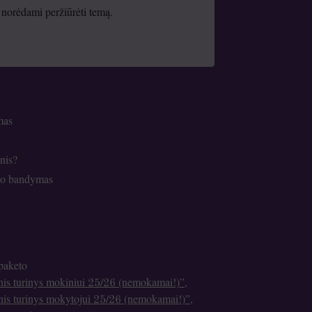
te norėdami peržiūrėti temą.
mas
nis?
lio bandymas
 paketo
inis turinys mokiniui 25/26 (nemokamai!)”
,
inis turinys mokytojui 25/26 (nemokamai!)”
,