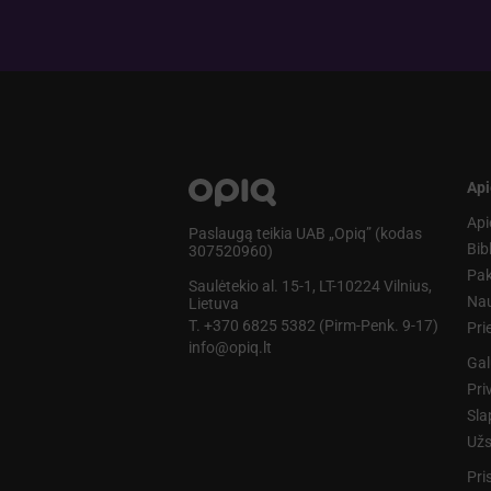
Api
Api
Paslaugą teikia UAB „Opiq” (kodas
Bib
307520960)
Pak
Saulėtekio al. 15-1, LT-10224 Vilnius,
Nau
Lietuva
T. +370 6825 5382 (Pirm-Penk. 9-17)
Pr
info@opiq.lt
Gal
Pri
Sla
Užs
Pri