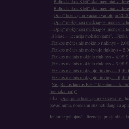
„„Baltos lankos Klett“ skaitmeniniai vado
„„Baltos lankos Klett“ skaitmeniniai vadov
„„Opiq“ licencija privačiam vartotojui 20
„„Opiq“ mokymosi medžiagos: mėnesinė li
„„Opiq“ mokymosi medžiagos: mėnesinė li
„8 klasei - licencija moksleiviams”
,
„Fizika
„Fizikos mėnesinis mokinio rinkinys – 2,00
„Fizikos mėnesinis mokytojo rinkinys – 2,0
„Fizikos metinis mokinio rinkinys – 4,99 € 
„Fizikos metinis mokinio rinkinys – 6,99 € 
„Fizikos metinis mokytojo rinkinys – 4,99 €
„Fizikos metinis mokytojo rinkinys – 6,99 €
„Ne „Baltos lankos Klett“ klientams: skait
(nemokamai!)”
arba
„Opiq pilna licencija moksleiviams”
lic
pavadinimu, norėdami sužinoti daugiau apie p
Jei turite galiojančią licenciją,
prisijunkite, 