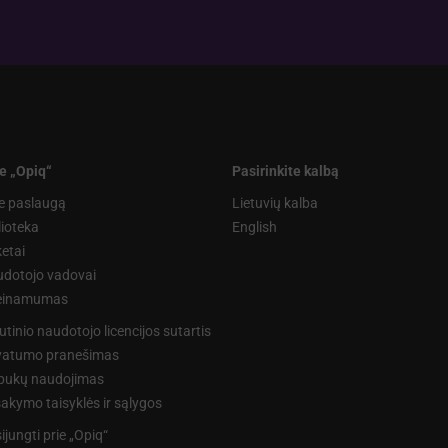
e „Opiq“
Pasirinkite kalbą
e paslaugą
Lietuvių kalba
lioteka
English
etai
dotojo vadovai
ieinamumas
utinio naudotojo licencijos sutartis
vatumo pranešimas
pukų naudojimas
akymo taisyklės ir sąlygos
sijungti prie „Opiq“