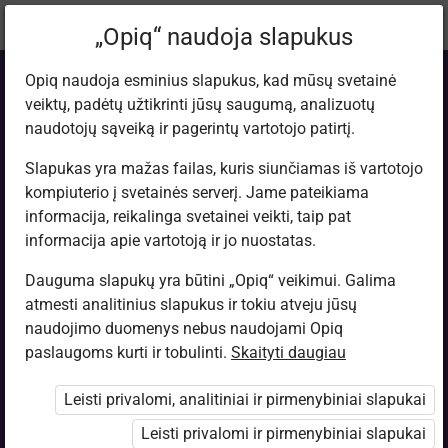
Dabartinė
Tema 8.3
„Opiq“ naudoja slapukus
vieta:
Fizika. 9 kl.
Opiq naudoja esminius slapukus, kad mūsų svetainė
veiktų, padėtų užtikrinti jūsų saugumą, analizuotų
naudotojų sąveiką ir pagerintų vartotojo patirtį.
Slapukas yra mažas failas, kuris siunčiamas iš vartotojo
kompiuterio į svetainės serverį. Jame pateikiama
Tolygiai kintamai
informacija, reikalinga svetainei veikti, taip pat
informacija apie vartotoją ir jo nuostatas.
judančio kūno
Dauguma slapukų yra būtini „Opiq“ veikimui. Galima
atmesti analitinius slapukus ir tokiu atveju jūsų
poslinkis
naudojimo duomenys nebus naudojami Opiq
paslaugoms kurti ir tobulinti.
Skaityti daugiau
Leisti privalomi, analitiniai ir pirmenybiniai slapukai
Prieiga apribota
Leisti privalomi ir pirmenybiniai slapukai