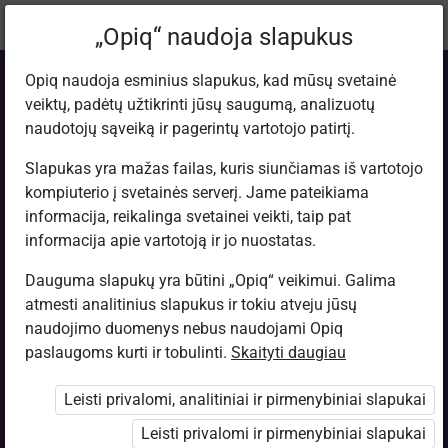
Dabartinė
Tema 7.5
„Opiq“ naudoja slapukus
vieta:
Fizika. 9 kl.
Opiq naudoja esminius slapukus, kad mūsų svetainė
veiktų, padėtų užtikrinti jūsų saugumą, analizuotų
naudotojų sąveiką ir pagerintų vartotojo patirtį.
Slapukas yra mažas failas, kuris siunčiamas iš vartotojo
kompiuterio į svetainės serverį. Jame pateikiama
Tolygusis
informacija, reikalinga svetainei veikti, taip pat
informacija apie vartotoją ir jo nuostatas.
tiesiaeigis
Dauguma slapukų yra būtini „Opiq“ veikimui. Galima
atmesti analitinius slapukus ir tokiu atveju jūsų
judėjimas
naudojimo duomenys nebus naudojami Opiq
paslaugoms kurti ir tobulinti.
Skaityti daugiau
Leisti privalomi, analitiniai ir pirmenybiniai slapukai
Prieiga apribota
Leisti privalomi ir pirmenybiniai slapukai