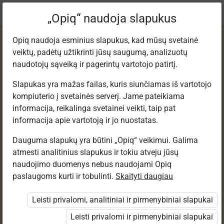
Dabartinė
Tema 2.6
„Opiq“ naudoja slapukus
vieta:
Fizika. 9 kl.
Opiq naudoja esminius slapukus, kad mūsų svetainė
veiktų, padėtų užtikrinti jūsų saugumą, analizuotų
naudotojų sąveiką ir pagerintų vartotojo patirtį.
Slapukas yra mažas failas, kuris siunčiamas iš vartotojo
kompiuterio į svetainės serverį. Jame pateikiama
Skyriaus „Šiluma“
informacija, reikalinga svetainei veikti, taip pat
informacija apie vartotoją ir jo nuostatas.
apibendrinimas
Dauguma slapukų yra būtini „Opiq“ veikimui. Galima
atmesti analitinius slapukus ir tokiu atveju jūsų
naudojimo duomenys nebus naudojami Opiq
paslaugoms kurti ir tobulinti.
Skaityti daugiau
Prieiga apribota
Leisti privalomi, analitiniai ir pirmenybiniai slapukai
Prieiga prie mokymosi medžiagos ribojama. Jūs nesate
prisijungęs prie „Opiq“.
Leisti privalomi ir pirmenybiniai slapukai