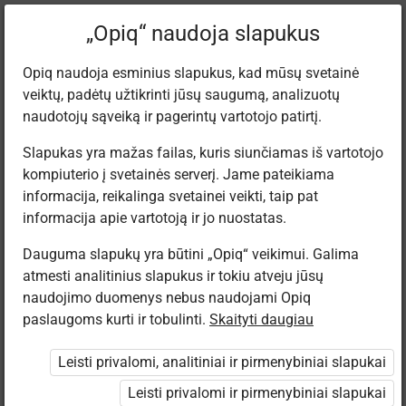
Dabartinė
Tema 5.5
„Opiq“ naudoja slapukus
vieta:
Tyrinėjame gamtą 6
Opiq naudoja esminius slapukus, kad mūsų svetainė
veiktų, padėtų užtikrinti jūsų saugumą, analizuotų
naudotojų sąveiką ir pagerintų vartotojo patirtį.
Slapukas yra mažas failas, kuris siunčiamas iš vartotojo
kompiuterio į svetainės serverį. Jame pateikiama
Be trinties nė
informacija, reikalinga svetainei veikti, taip pat
informacija apie vartotoją ir jo nuostatas.
žingsnio
Dauguma slapukų yra būtini „Opiq“ veikimui. Galima
atmesti analitinius slapukus ir tokiu atveju jūsų
naudojimo duomenys nebus naudojami Opiq
paslaugoms kurti ir tobulinti.
Skaityti daugiau
Prieiga apribota
Leisti privalomi, analitiniai ir pirmenybiniai slapukai
Prieiga prie mokymosi medžiagos ribojama. Jūs
Leisti privalomi ir pirmenybiniai slapukai
nesate prisijungęs prie „Opiq“.