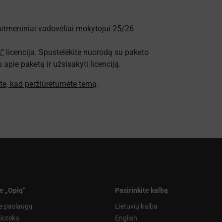
kaitmeniniai vadovėliai mokytojui 25/26
s”
licencija. Spustelėkite nuorodą su paketo
pie paketą ir užsisakyti licenciją.
ite, kad peržiūrėtumėte temą
.
e „Opiq“
Pasirinkite kalbą
e paslaugą
Lietuvių kalba
lioteka
English