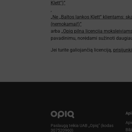
Klett“)”
,
„Ne „Baltos lankos Klett“ klientams: s
(nemokamai!)”
arba
„Opiq pilna licencija moksleiviam
pavadinimu, norėdami sužinoti daugiau a
Jei turite galiojančią licenciją,
prisijunk
Api
Api
Paslaugą teikia UAB „Opiq” (kodas
Bib
307520960)