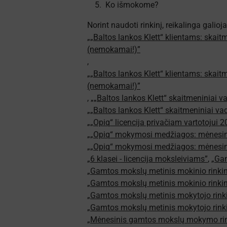
Ko išmokome?
Norint naudoti rinkinį, reikalinga galioj
„„Baltos lankos Klett“ klientams: skait
(nemokamai!)”
,
„„Baltos lankos Klett“ klientams: skait
(nemokamai!)”
,
„„Baltos lankos Klett“ skaitmeniniai 
„„Baltos lankos Klett“ skaitmeniniai va
„„Opiq“ licencija privačiam vartotojui
„„Opiq“ mokymosi medžiagos: mėnesin
„„Opiq“ mokymosi medžiagos: mėnesin
„6 klasei - licencija moksleiviams”
,
„Gam
„Gamtos mokslų metinis mokinio rinkiny
„Gamtos mokslų metinis mokinio rinkiny
„Gamtos mokslų metinis mokytojo rinkin
„Gamtos mokslų metinis mokytojo rinkin
„Mėnesinis gamtos mokslų mokymo rin