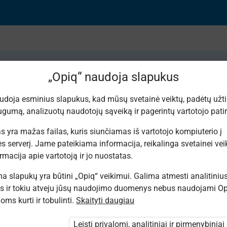
„Opiq“ naudoja slapukus
udoja esminius slapukus, kad mūsų svetainė veiktų, padėtų užtik
gumą, analizuotų naudotojų sąveiką ir pagerintų vartotojo patirt
ementų grupės
s yra mažas failas, kuris siunčiamas iš vartotojo kompiuterio į
s serverį. Jame pateikiama informacija, reikalinga svetainei veikt
rmacija apie vartotoją ir jo nuostatas.
 slapukų yra būtini „Opiq“ veikimui. Galima atmesti analitiniu
s ir tokiu atveju jūsų naudojimo duomenys nebus naudojami Op
ms kurti ir tobulinti.
Skaityti daugiau
. Jūs nesate prisijungęs prie „Opiq“.
nti paketo
Leisti privalomi, analitiniai ir pirmenybiniai