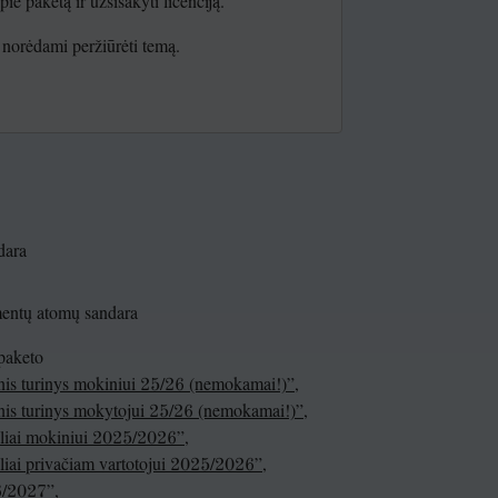
e paketą ir užsisakyti licenciją.
te norėdami peržiūrėti temą.
dara
ementų atomų sandara
 paketo
inis turinys mokiniui 25/26 (nemokamai!)”
,
inis turinys mokytojui 25/26 (nemokamai!)”
,
vėliai mokiniui 2025/2026”
,
ėliai privačiam vartotojui 2025/2026”
,
26/2027”
,