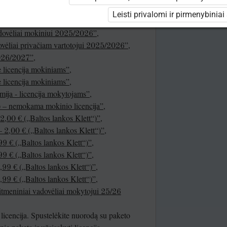
meninis turinys mokiniui 25/26 (nemokamai!)”
,
Leisti privalomi ir pirmenybiniai
meninis turinys mokytojui 25/26 (nemokamai!)”
adovėliai mokiniui 2025/2026”
,
dovėliai privačiam vartotojui 2025/2026”
,
2026/2027”
,
licencija mokiniams”
,
licencija mokiniams”
,
ija - licencija mokytojams”
,
“) – nemokama mokinio licencija”
,
2,00 € („Baltos lankos Klett“)”
,
 2,00 € („Baltos lankos Klett“)”
,
9 € („Baltos lankos Klett“)”
,
9 € („Baltos lankos Klett“)”
,
,99 € („Baltos lankos Klett“)”
,
,99 € („Baltos lankos Klett“)”
,
itmeniniai vadovėliai mokytojui 25/26
licencija. Spustelėkite nuorodą su paketo