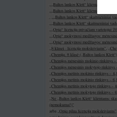
„„Baltos lankos Klett“ klientams: skait
„„Baltos lankos Klett“ klientams: skait
,
„„Baltos lankos Klett“ skaitmeniniai v
„„Baltos lankos Klett“ skaitmeniniai va
„„Opiq“ licencija privačiam vartotojui 
„„Opiq“ mokymosi medžiagos: mėnesinė 
„„Opiq“ mokymosi medžiagos: mėnesinė 
„8 klasei - licencija moksleiviams”
,
„Chem
„Chemija. 8 klasė („Baltos lankos Klett
„Chemijos mėnesinis mokinio rinkinys – 
„Chemijos mėnesinis mokytojo rinkinys –
„Chemijos metinis mokinio rinkinys – 4,9
„Chemijos metinis mokinio rinkinys – 6,9
„Chemijos metinis mokytojo rinkinys – 4
„Chemijos metinis mokytojo rinkinys – 6
„Ne „Baltos lankos Klett“ klientams: ska
(nemokamai!)”
arba
„Opiq pilna licencija moksleiviams”