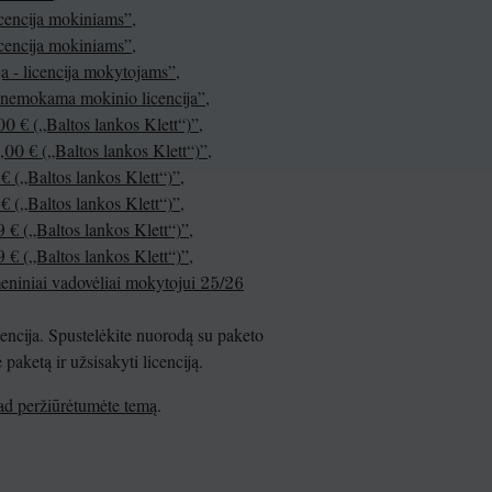
cencija mokiniams”
,
cencija mokiniams”
,
a - licencija mokytojams”
,
– nemokama mokinio licencija”
,
0 € („Baltos lankos Klett“)”
,
00 € („Baltos lankos Klett“)”
,
€ („Baltos lankos Klett“)”
,
€ („Baltos lankos Klett“)”
,
 € („Baltos lankos Klett“)”
,
 € („Baltos lankos Klett“)”
,
meniniai vadovėliai mokytojui 25/26
encija. Spustelėkite nuorodą su paketo
aketą ir užsisakyti licenciją.
kad peržiūrėtumėte temą
.