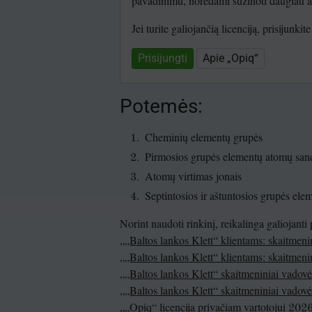
pavadinimu, norėdami sužinoti daugiau api
Jei turite galiojančią licenciją, prisijunki
Prisijungti
Apie „Opiq“
Potemės:
Cheminių elementų grupės
Pirmosios grupės elementų atomų san
Atomų virtimas jonais
Septintosios ir aštuntosios grupės el
Norint naudoti rinkinį, reikalinga galiojanti
„„Baltos lankos Klett“ klientams: skaitmen
„„Baltos lankos Klett“ klientams: skaitmen
„„Baltos lankos Klett“ skaitmeniniai vado
„„Baltos lankos Klett“ skaitmeniniai vadov
„„Opiq“ licencija privačiam vartotojui 20