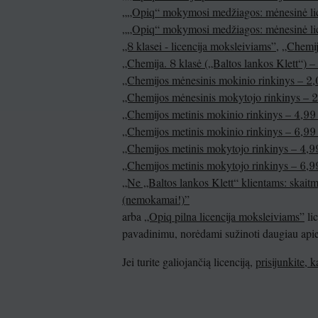
„„Opiq“ mokymosi medžiagos: mėnesinė li
„„Opiq“ mokymosi medžiagos: mėnesinė li
„8 klasei - licencija moksleiviams”
,
„Chemij
„Chemija. 8 klasė („Baltos lankos Klett“) 
„Chemijos mėnesinis mokinio rinkinys – 2,0
„Chemijos mėnesinis mokytojo rinkinys – 2,
„Chemijos metinis mokinio rinkinys – 4,99 
„Chemijos metinis mokinio rinkinys – 6,99 
„Chemijos metinis mokytojo rinkinys – 4,99
„Chemijos metinis mokytojo rinkinys – 6,99
„Ne „Baltos lankos Klett“ klientams: skait
(nemokamai!)”
arba
„Opiq pilna licencija moksleiviams”
lic
pavadinimu, norėdami sužinoti daugiau apie p
Jei turite galiojančią licenciją,
prisijunkite, 