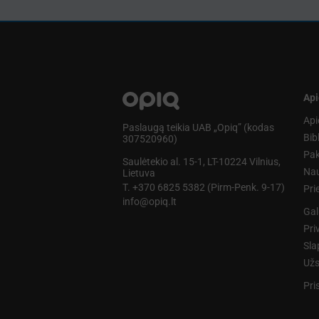
Api
Api
Paslaugą teikia UAB „Opiq” (kodas
Bib
307520960)
Pak
Saulėtekio al. 15-1, LT-10224 Vilnius,
Nau
Lietuva
T. +370 6825 5382 (Pirm-Penk. 9-17)
Pr
info@opiq.lt
Gal
Pri
Sla
Užs
Pri