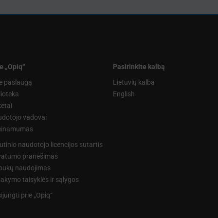
e „Opiq“
Pasirinkite kalbą
e paslaugą
Lietuvių kalba
lioteka
English
etai
dotojo vadovai
ieinamumas
utinio naudotojo licencijos sutartis
vatumo pranešimas
pukų naudojimas
akymo taisyklės ir sąlygos
sijungti prie „Opiq“