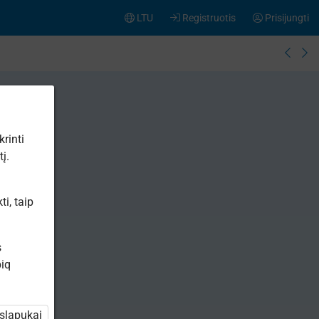
LTU
Registruotis
Prisijungti
rinti
į.
i, taip
s
iq
 slapukai