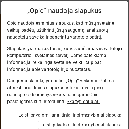
Dabartinė
Tema 4.6
„Opiq“ naudoja slapukus
vieta:
Lietuvių kalba 8
Opiq naudoja esminius slapukus, kad mūsų svetainė
veiktų, padėtų užtikrinti jūsų saugumą, analizuotų
naudotojų sąveiką ir pagerintų vartotojo patirtį.
Slapukas yra mažas failas, kuris siunčiamas iš vartotojo
kompiuterio į svetainės serverį. Jame pateikiama
Aiškinamosios
informacija, reikalinga svetainei veikti, taip pat
informacija apie vartotoją ir jo nuostatas.
sakinio dalys, jų
Dauguma slapukų yra būtini „Opiq“ veikimui. Galima
atmesti analitinius slapukus ir tokiu atveju jūsų
skyryba
naudojimo duomenys nebus naudojami Opiq
paslaugoms kurti ir tobulinti.
Skaityti daugiau
Leisti privalomi, analitiniai ir pirmenybiniai slapukai
Prieiga apribota
Leisti privalomi ir pirmenybiniai slapukai