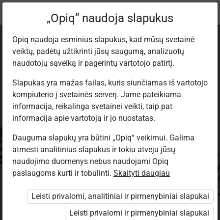
Dabartinė
Mokymosi rinkinys
„Opiq“ naudoja slapukus
vieta:
Lietuvių kalba 7
Opiq naudoja esminius slapukus, kad mūsų svetainė
veiktų, padėtų užtikrinti jūsų saugumą, analizuotų
naudotojų sąveiką ir pagerintų vartotojo patirtį.
Slapukas yra mažas failas, kuris siunčiamas iš vartotojo
kompiuterio į svetainės serverį. Jame pateikiama
Lietuvių kalba. 7 kl.,
informacija, reikalinga svetainei veikti, taip pat
informacija apie vartotoją ir jo nuostatas.
I–II dalys
Dauguma slapukų yra būtini „Opiq“ veikimui. Galima
atmesti analitinius slapukus ir tokiu atveju jūsų
naudojimo duomenys nebus naudojami Opiq
Autoriai
paslaugoms kurti ir tobulinti.
Skaityti daugiau
I d. autoriai: Judita Džežulskienė, Dainius
Vaitiekūnas. II d. autorė Judita
Džežulskienė.
Leisti privalomi, analitiniai ir pirmenybiniai slapukai
Leisti privalomi ir pirmenybiniai slapukai
Pratimų rinkinio autoriai