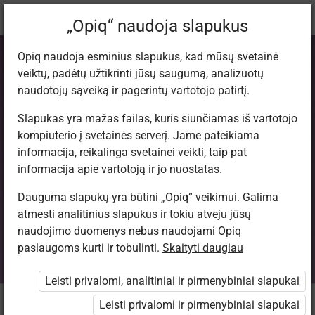
Dabartinė
Tema 1.1
„Opiq“ naudoja slapukus
vieta:
Eilėraštis „Mamos pyragas“ (Iliustruotas simboliais)
Opiq naudoja esminius slapukus, kad mūsų svetainė
veiktų, padėtų užtikrinti jūsų saugumą, analizuotų
naudotojų sąveiką ir pagerintų vartotojo patirtį.
Slapukas yra mažas failas, kuris siunčiamas iš vartotojo
kompiuterio į svetainės serverį. Jame pateikiama
Įžanga
informacija, reikalinga svetainei veikti, taip pat
informacija apie vartotoją ir jo nuostatas.
Dauguma slapukų yra būtini „Opiq“ veikimui. Galima
atmesti analitinius slapukus ir tokiu atveju jūsų
Daugiau
Daugiau pasirinkimų
naudojimo duomenys nebus naudojami Opiq
paslaugoms kurti ir tobulinti.
Skaityti daugiau
Leisti privalomi, analitiniai ir pirmenybiniai slapukai
Leisti privalomi ir pirmenybiniai slapukai
Kaip mokytojai gali