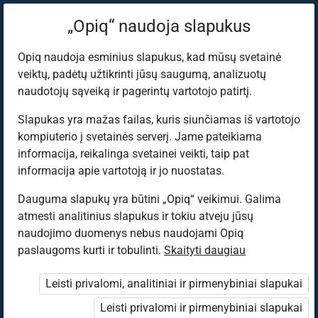
„Opiq“ naudoja slapukus
Opiq naudoja esminius slapukus, kad mūsų svetainė
veiktų, padėtų užtikrinti jūsų saugumą, analizuotų
naudotojų sąveiką ir pagerintų vartotojo patirtį.
Slapukas yra mažas failas, kuris siunčiamas iš vartotojo
kompiuterio į svetainės serverį. Jame pateikiama
informacija, reikalinga svetainei veikti, taip pat
Kiekvienas
informacija apie vartotoją ir jo nuostatas.
Dauguma slapukų yra būtini „Opiq“ veikimui. Galima
mokinys
atmesti analitinius slapukus ir tokiu atveju jūsų
naudojimo duomenys nebus naudojami Opiq
nusipelno
paslaugoms kurti ir tobulinti.
Skaityti daugiau
geriausių
Leisti privalomi, analitiniai ir pirmenybiniai slapukai
Leisti privalomi ir pirmenybiniai slapukai