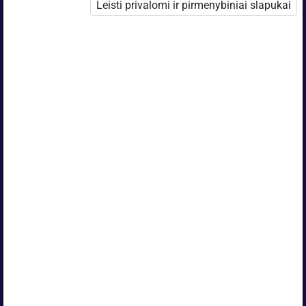
Leisti privalomi ir pirmenybiniai slapukai
„Opiq“ privatiems vartotojams apima daug
skirtingų atvejų.
Mokykla jums ar jūsų vaikui nesiūlo „Opiq“?
Ruošiatės egzaminams ir norite pasikartoti?
Lankote universitetą ir kartais reikia
pasinaudoti mokomaja mokykline
medžiaga?
Įsigykite privataus vartotojo licenciją!