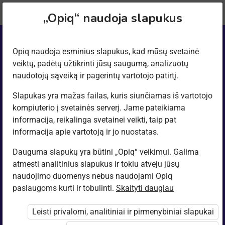
Dabartinė
„Opiq“ privačiam vartotojui
„Opiq“ naudoja slapukus
vieta:
Opiq naudoja esminius slapukus, kad mūsų svetainė
veiktų, padėtų užtikrinti jūsų saugumą, analizuotų
Niekada
naudotojų sąveiką ir pagerintų vartotojo patirtį.
nenustokite
Slapukas yra mažas failas, kuris siunčiamas iš vartotojo
kompiuterio į svetainės serverį. Jame pateikiama
informacija, reikalinga svetainei veikti, taip pat
mokytis
informacija apie vartotoją ir jo nuostatas.
Dauguma slapukų yra būtini „Opiq“ veikimui. Galima
atmesti analitinius slapukus ir tokiu atveju jūsų
naudojimo duomenys nebus naudojami Opiq
paslaugoms kurti ir tobulinti.
Skaityti daugiau
Leisti privalomi, analitiniai ir pirmenybiniai slapukai