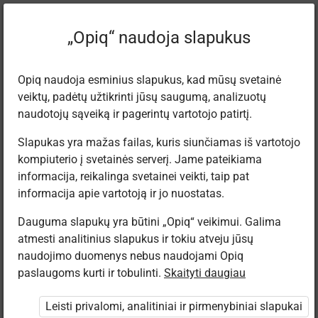
Turinys
„Opiq“ naudoja slapukus
×
Naudotojo paskyros sukūrimas
Prisijungimas
Mokytojo titulinis puslapis
Opiq naudoja esminius slapukus, kad mūsų svetainė
Vartotojo vadovas
Tiesioginės „Opiq“ nuorodos
veiktų, padėtų užtikrinti jūsų saugumą, analizuotų
Biblioteka ir mokymosi rinkiniai
naudotojų sąveiką ir pagerintų vartotojo patirtį.
Mokymosi priemonių rinkinys
mokytojams
Kursas
Slapukas yra mažas failas, kuris siunčiamas iš vartotojo
Kurso pridėjimas
kompiuterio į svetainės serverį. Jame pateikiama
Kurso įtraukimas į „Opiq“
informacija, reikalinga svetainei veikti, taip pat
Mokinių įtraukimas į kursą
Mokytojai ir mokiniai gali naudotis skaitmeniniais
Mokinio vaidmens pridėjimas prie
informacija apie vartotoją ir jo nuostatas.
mokytojo paskyros
vadovėliais per mokyklos „Opiq“ paskyrą, kurią kiekvienoje
Mokytojų knyga
mokykloje tvarko administratorius.
Dauguma slapukų yra būtini „Opiq“ veikimui. Galima
Užduoties paskyrimas
atmesti analitinius slapukus ir tokiu atveju jūsų
Grįžtamojo ryšio apie užduotis teikimas
Mokyklos gali įsigyti mokamų paketų, apie kuriuos
naudojimo duomenys nebus naudojami Opiq
Grįžtamojo ryšio tipai
informacijos rasite
čia
.
paslaugoms kurti ir tobulinti.
Paieška
Skaityti daugiau
Nustatymai
Papildomos informacijos galima teirautis rašant adresu
Licencijos
Leisti privalomi, analitiniai ir pirmenybiniai slapukai
info@opiq.lt
arba skambinant trumpuoju telefono numeriu
Mokinių licencijos