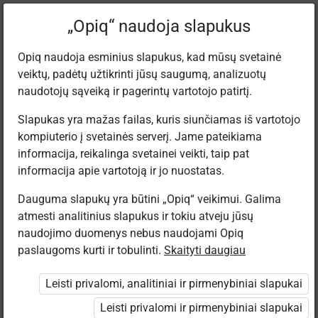
Filtruoti rinkinius
„Opiq“ naudoja slapukus
Opiq naudoja esminius slapukus, kad mūsų svetainė
veiktų, padėtų užtikrinti jūsų saugumą, analizuotų
Biblioteka
naudotojų sąveiką ir pagerintų vartotojo patirtį.
Slapukas yra mažas failas, kuris siunčiamas iš vartotojo
kompiuterio į svetainės serverį. Jame pateikiama
Rasta 8
informacija, reikalinga svetainei veikti, taip pat
informacija apie vartotoją ir jo nuostatas.
Dauguma slapukų yra būtini „Opiq“ veikimui. Galima
atmesti analitinius slapukus ir tokiu atveju jūsų
naudojimo duomenys nebus naudojami Opiq
paslaugoms kurti ir tobulinti.
Skaityti daugiau
Baltos lankos
Baltos lankos
Baltos lankos
Baltos lankos
Klett
Klett
Klett
Klett
Leisti privalomi, analitiniai ir pirmenybiniai slapukai
Istorija. 5 kl., I–
Istorija. 6 kl., I–
Istorija. 7 kl., I–
Istorija. 8 kl., I–
II dalys
II dalys
II dalys
II dalys
Leisti privalomi ir pirmenybiniai slapukai